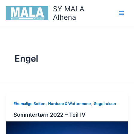
Zum
SY MALA
Inhalt
Alhena
springen
Engel
,
,
Ehemalige Seiten
Nordsee & Wattenmeer
Segelreisen
Sommtertørn 2022 – Teil IV