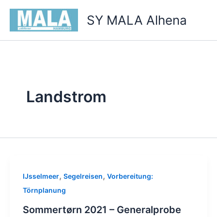
Zum
SY MALA Alhena
Inhalt
springen
Landstrom
,
,
IJsselmeer
Segelreisen
Vorbereitung:
Törnplanung
Sommertørn 2021 – Generalprobe