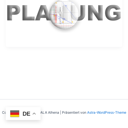
Copyright © 2026 SY MALA Alhena | Präsentiert von
Astra-WordPress-Theme
DE