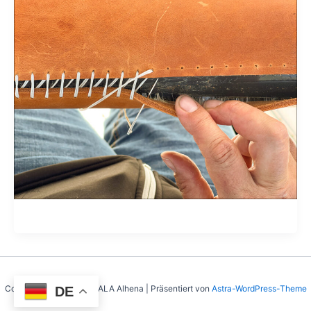
Copyright © 2026 SY MALA Alhena | Präsentiert von
Astra-WordPress-Theme
DE