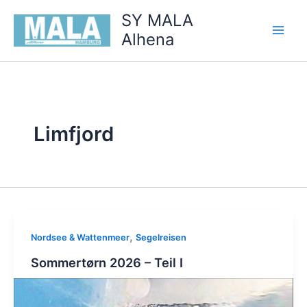
Zum
SY MALA
Inhalt
Alhena
springen
Limfjord
,
Nordsee & Wattenmeer
Segelreisen
Sommertørn 2026 – Teil I