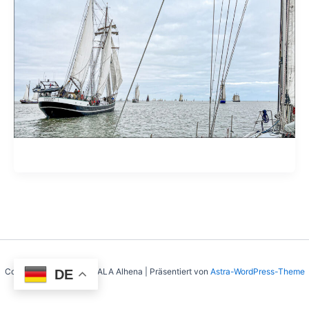
Copyright © 2026 SY MALA Alhena | Präsentiert von
Astra-WordPress-Theme
DE