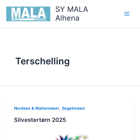
Zum
SY MALA
Inhalt
Alhena
springen
Terschelling
,
Nordsee & Wattenmeer
Segelreisen
Silvestertørn 2025