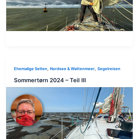
,
,
Ehemalige Seiten
Nordsee & Wattenmeer
Segelreisen
Sommertørn 2024 – Teil III