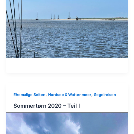
,
,
Ehemalige Seiten
Nordsee & Wattenmeer
Segelreisen
Sommertørn 2020 – Teil I