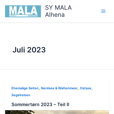
Zum
SY MALA
Inhalt
Alhena
springen
Juli 2023
,
,
,
Ehemalige Seiten
Nordsee & Wattenmeer
Ostsee
Segelreisen
Sommertørn 2023 – Teil II