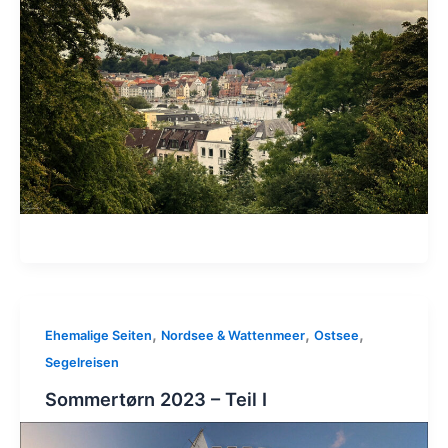
,
,
,
Ehemalige Seiten
Nordsee & Wattenmeer
Ostsee
Segelreisen
Sommertørn 2023 – Teil I